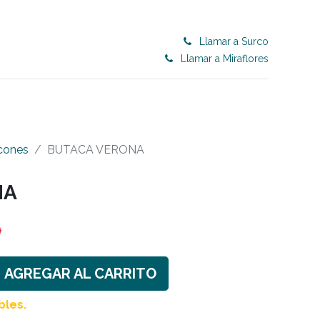
Llamar a Surco
Llamar a Miraflores
0
ET 50% OFF
CONTRACT
Blog
cones
BUTACA VERONA
NA
9
AGREGAR AL CARRITO
bles.