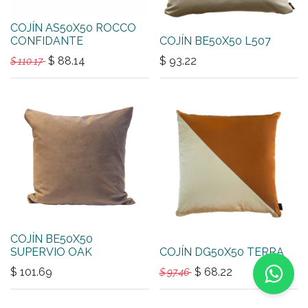
COJÍN AS50X50 ROCCO
CONFIDANTE
COJÍN BE50X50 L507
$
88.14
$
93.22
$
110.17
COJÍN BE50X50
SUPERVIO OAK
COJÍN DG50X50 TERRA
$
101.69
$
68.22
$
97.46