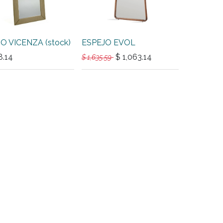
O VICENZA (stock)
ESPEJO EVOL
8.14
$
1,063.14
$
1,635.59