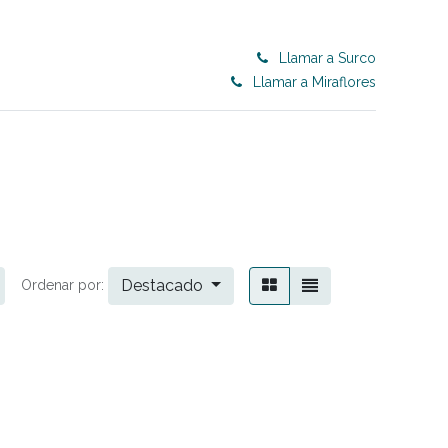
Llamar a Surco
Llamar a Miraflores
0
ET 50% OFF
CONTRACT
Blog
Destacado
Ordenar por: