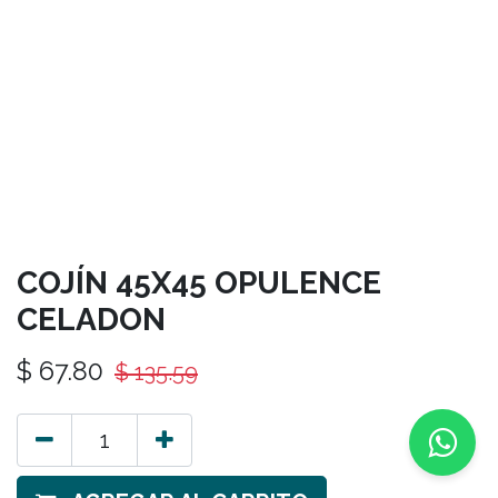
COJÍN 45X45 OPULENCE
CELADON
$
67.80
$
135.59