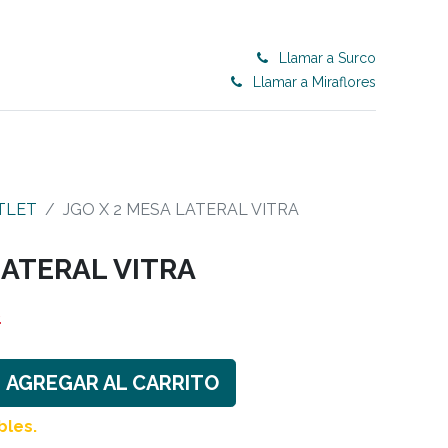
Llamar a Surco
Llamar a Miraflores
0
ET 50% OFF
CONTRACT
Blog
TLET
JGO X 2 MESA LATERAL VITRA
LATERAL VITRA
8
AGREGAR AL CARRITO
bles.