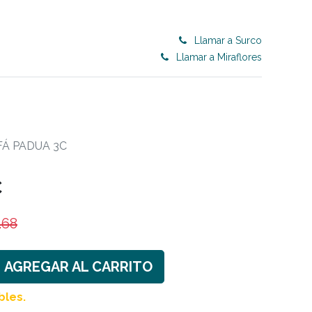
Llamar a Surco
Llamar a Miraflores
0
ET 50% OFF
CONTRACT
Blog
Á PADUA 3C
C
.68
AGREGAR AL CARRITO
bles.