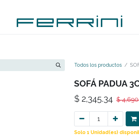
PLEMENTOS
ACCESORIOS
OUTDOORS
OUTL
Todos los productos
SOF
SOFÁ PADUA 3
$
2,345.34
$
4,690
Solo 1 Unidad(es) disponi