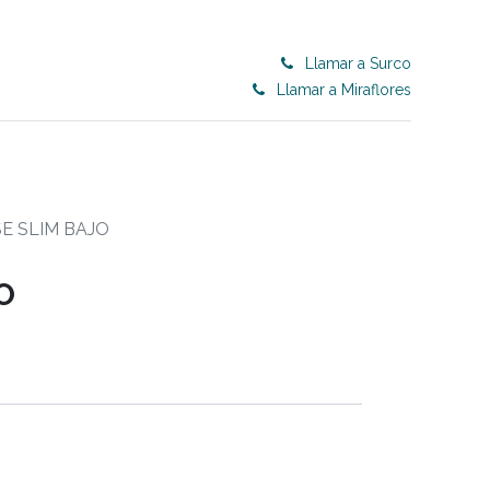
Llamar a Surco
Llamar a Miraflores
0
ET 50% OFF
CONTRACT
Blog
E SLIM BAJO
O