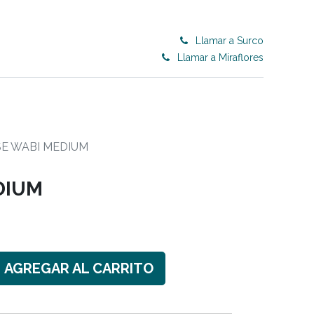
Llamar a Surco
Llamar a Miraflores
0
ET 50% OFF
CONTRACT
Blog
SE WABI MEDIUM
DIUM
AGREGAR AL CARRITO