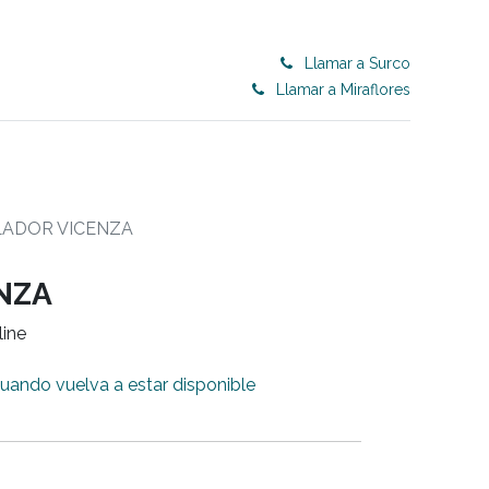
Llamar a Surco
Llamar a Miraflores
0
ET 50% OFF
CONTRACT
Blog
LADOR VICENZA
NZA
line
cuando vuelva a estar disponible