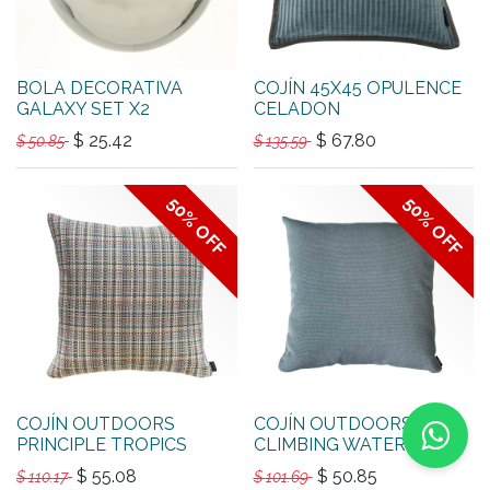
BOLA DECORATIVA
COJÍN 45X45 OPULENCE
GALAXY SET X2
CELADON
$
25.42
$
67.80
$
50.85
$
135.59
50% OFF
50% OFF
COJÍN OUTDOORS
COJÍN OUTDOORS
PRINCIPLE TROPICS
CLIMBING WATERFALL
$
55.08
$
50.85
$
110.17
$
101.69